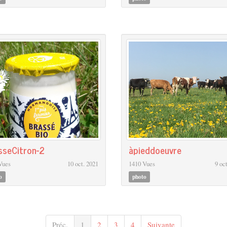
sseCitron-2
àpieddoeuvre
Vues
10 oct. 2021
1410 Vues
9 oc
o
photo
Préc.
1
2
3
4
Suivante