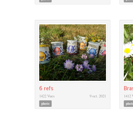
6 refs
Bra
1422 Vues
9 oct. 2021
1412 
photo
phot