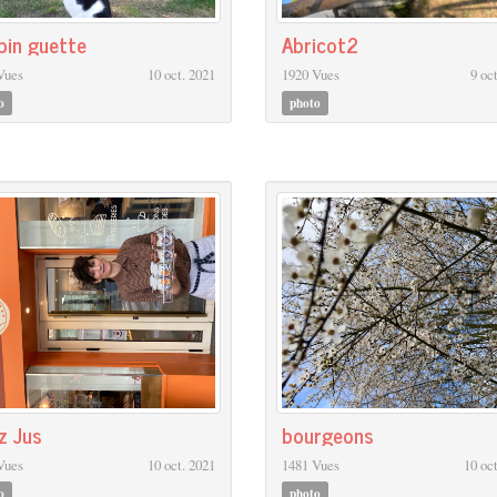
pin guette
Abricot2
Vues
10 oct. 2021
1920 Vues
9 oc
o
photo
z Jus
bourgeons
Vues
10 oct. 2021
1481 Vues
10 oc
o
photo