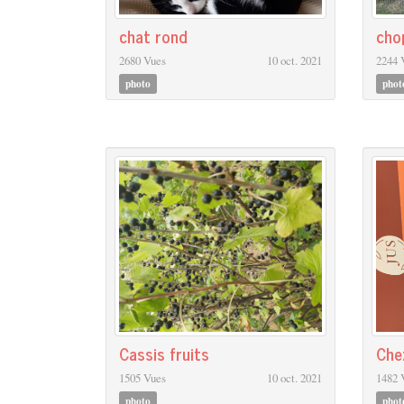
chat rond
cho
2680 Vues
10 oct. 2021
2244 
photo
phot
Cassis fruits
Che
1505 Vues
10 oct. 2021
1482 
photo
phot