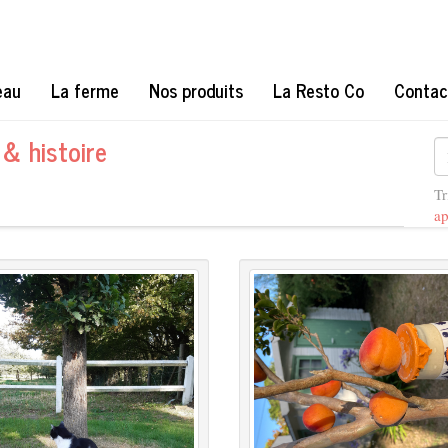
eau
La ferme
Nos produits
La Resto Co
Contac
& histoire
Tr
a