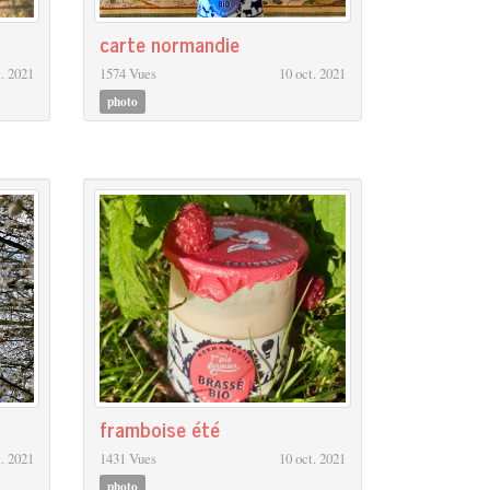
carte normandie
t. 2021
1574 Vues
10 oct. 2021
photo
framboise été
t. 2021
1431 Vues
10 oct. 2021
photo