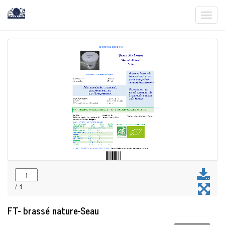
Togg
navi
FT- brassé nature-Seau