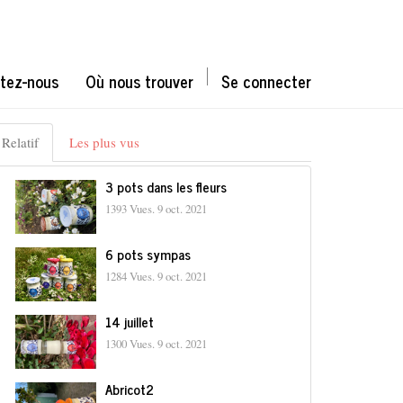
tez-nous
Où nous trouver
Se connecter
Relatif
Les plus vus
3 pots dans les fleurs
1393 Vues.
9 oct. 2021
6 pots sympas
1284 Vues.
9 oct. 2021
14 juillet
1300 Vues.
9 oct. 2021
Abricot2