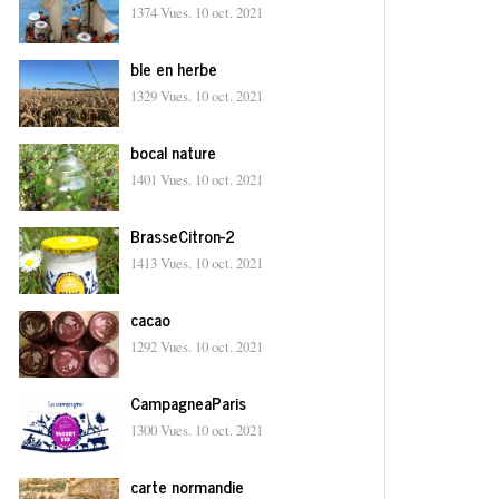
1374 Vues.
10 oct. 2021
ble en herbe
1329 Vues.
10 oct. 2021
bocal nature
1401 Vues.
10 oct. 2021
BrasseCitron-2
1413 Vues.
10 oct. 2021
cacao
1292 Vues.
10 oct. 2021
CampagneaParis
1300 Vues.
10 oct. 2021
carte normandie