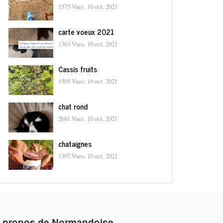
1575 Vues.
10 oct. 2021
carte voeux 2021
1363 Vues.
10 oct. 2021
Cassis fruits
1505 Vues.
10 oct. 2021
chat rond
2681 Vues.
10 oct. 2021
chataignes
1397 Vues.
10 oct. 2021
 propos de Normandoise