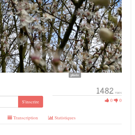
photo
1482
e
vues
0
0
0
S'inscrire
Aime
Transcription
Statistiques