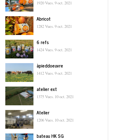
1920 Vues.
9 oct. 2021
Abricot
1282 Vues.
9 oct. 2021
6 refs
1424 Vues.
9 oct. 2021
àpieddoeuvre
1412 Vues.
9 oct. 2021
atelier ext
1375 Vues.
10 oct. 2021
Atelier
1206 Vues.
10 oct. 2021
bateau HK SG