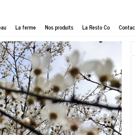
eau
La ferme
Nos produits
La Resto Co
Contac