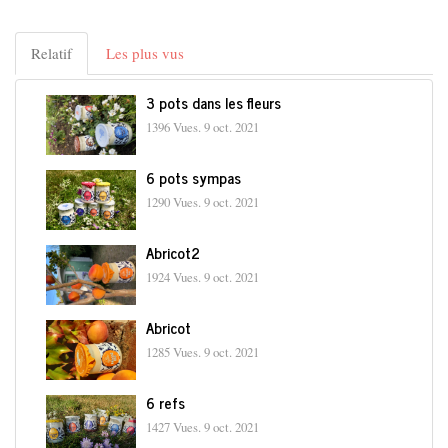
Relatif
Les plus vus
3 pots dans les fleurs
1396 Vues.
9 oct. 2021
6 pots sympas
1290 Vues.
9 oct. 2021
Abricot2
1924 Vues.
9 oct. 2021
Abricot
1285 Vues.
9 oct. 2021
6 refs
1427 Vues.
9 oct. 2021