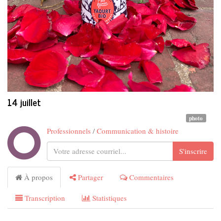
14 juillet
photo
Professionnels
/
Communication & histoire
S'inscrire
À propos
Partager
Commentaires
Transcription
Statistiques